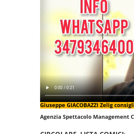
Giuseppe GIACOBAZZI Zelig consigli
Agenzia Spettacolo Management Comi
CIRCOLARE, LISTA COMICI
: