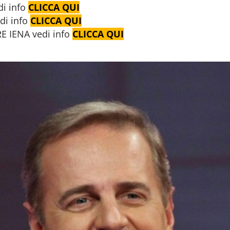
i info
CLICCA QUI
di info
CLICCA QUI
 IENA vedi info
CLICCA QUI