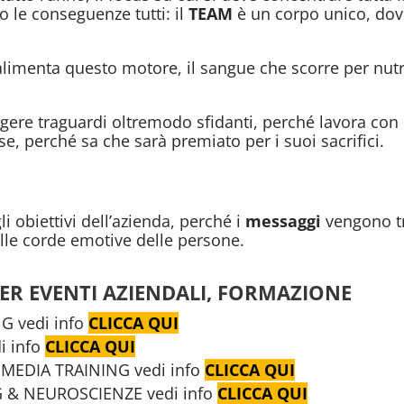
o le conseguenze tutti: il
TEAM
è un corpo unico, dov
alimenta questo motore, il sangue che scorre per nutr
ere traguardi oltremodo sfidanti, perché lavora con
e, perché sa che sarà premiato per i suoi sacrifici.
li obiettivi dell’azienda, perché i
messaggi
vengono t
 alle corde emotive delle persone.
PER EVENTI AZIENDALI, FORMAZIONE
NG
vedi info
CLICCA QUI
 info
CLICCA QUI
EDIA TRAINING vedi info
CLICCA QUI
G & NEUROSCIENZE
vedi info
CLICCA QUI