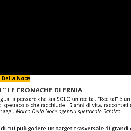
o Della Noce
AL” LE CRONACHE DI ERNIA
uai a pensare che sia SOLO un recital. “Recital” è 
pettacolo che racchiude 15 anni di vita, raccontati d
onaggi.
Marco Della Noce agenzia spettacolo Samigo
di cui può godere un target trasversale di grandi e