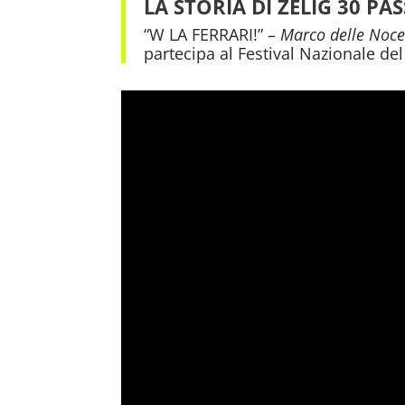
LA STORIA DI ZELIG 30 
“W LA FERRARI!” –
Marco delle Noce
partecipa al Festival Nazionale del