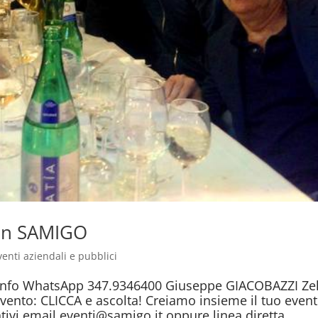
con SAMIGO
venti aziendali e pubblici
 info WhatsApp 347.9346400 Giuseppe GIACOBAZZI Zel
evento: CLICCA e ascolta! Creiamo insieme il tuo even
tivi email eventi@samigo.it oppure linea diretta...