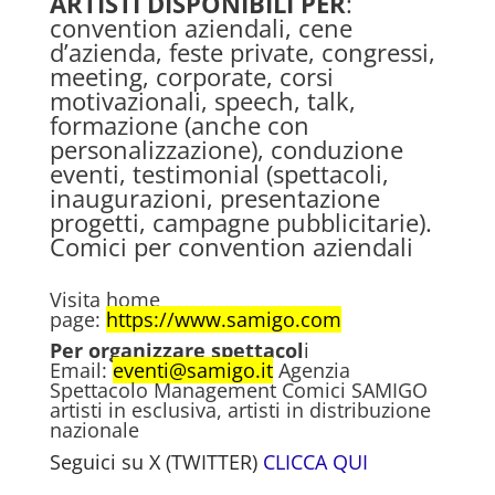
ARTISTI DISPONIBILI
PER
:
convention aziendali, cene
d’azienda, feste private, congressi,
meeting, corporate, corsi
motivazionali, speech, talk,
formazione (anche con
personalizzazione), conduzione
eventi, testimonial (spettacoli,
inaugurazioni, presentazione
progetti, campagne pubblicitarie).
Comici per convention aziendali
Visita home
page:
https://www.samigo.com
Per organizzare spettacol
i
Email:
eventi@samigo.it
Agenzia
Spettacolo Management Comici SAMIGO
artisti in esclusiva, artisti in distribuzione
nazionale
Seguici su X (TWITTER)
CLICCA QUI