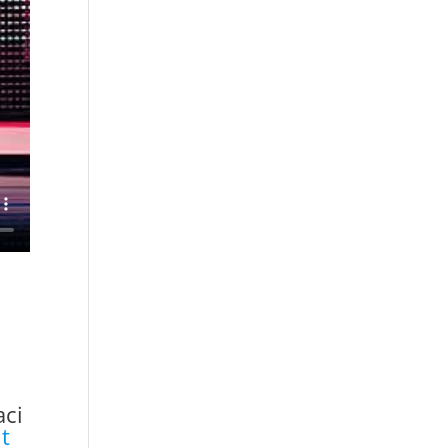
aci
t