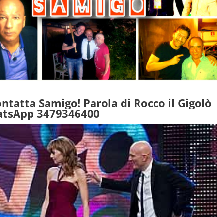
ontatta Samigo! Parola di Rocco il Gigolò
tsApp 3479346400