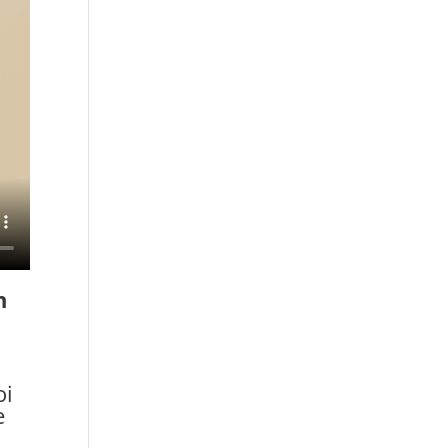
n
oi
e