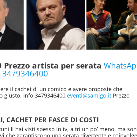
Prezzo artista per serata
WhatsAp
3479346400
ere il cachet di un comico e avere proposte che
to giusto. Info 3479346400
eventi@samigo.it
Prezzo
I, CACHET PER FASCE DI COSTI
uni li hai visti spesso in tv, altri un po’ meno, ma so
ivi che garantiscono una serata divertente e coinvolg