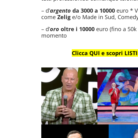
– d’
argento
da 3000 a 10000
euro * V
come
Zelig
e/o Made in Sud, Comedy 
– d’
oro
oltre i 10000
euro (fino a 50k
momento
Clicca QUI e scopri LIS