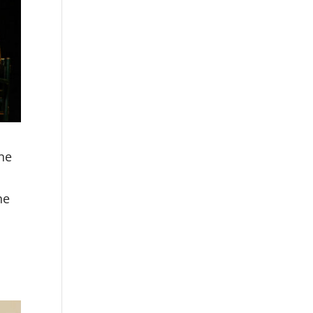
gne
ne