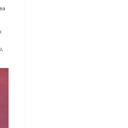
rea
o
u,