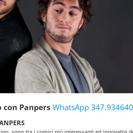
o con Panpers
WhatsApp 347.93464
PANPERS
no, sono tra i comici più interessanti ed innovativi d