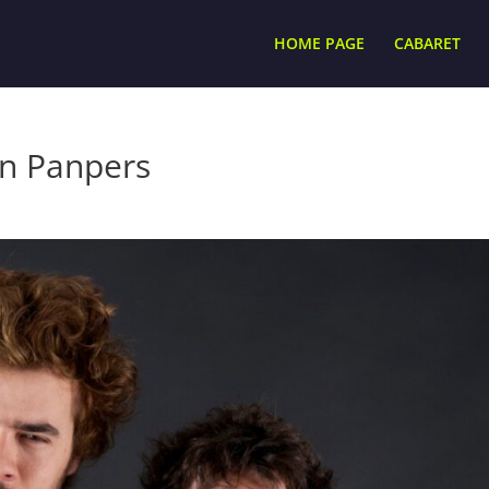
HOME PAGE
CABARET
on Panpers