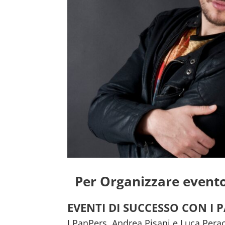
Per Organizzare event
EVENTI DI SUCCESSO CON I 
I PanPers, Andrea Pisani e Luca Peraci