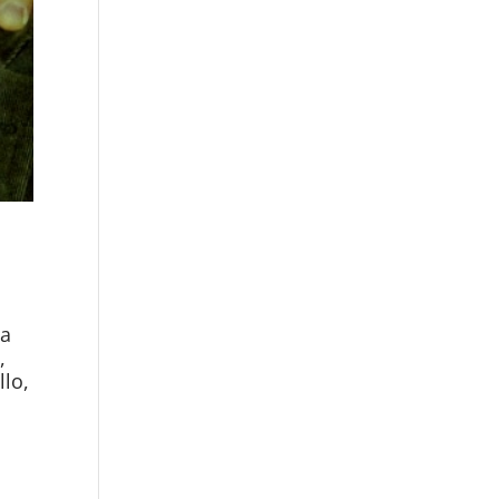
ea
,
llo,
a