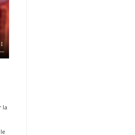
 la
S
 le