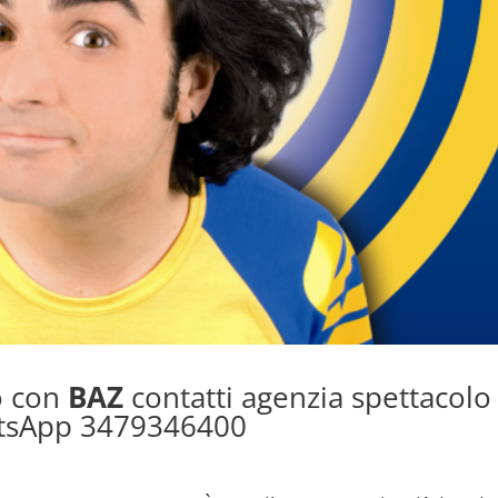
o con
BAZ
contatti agenzia spettacolo
tsApp 3479346400