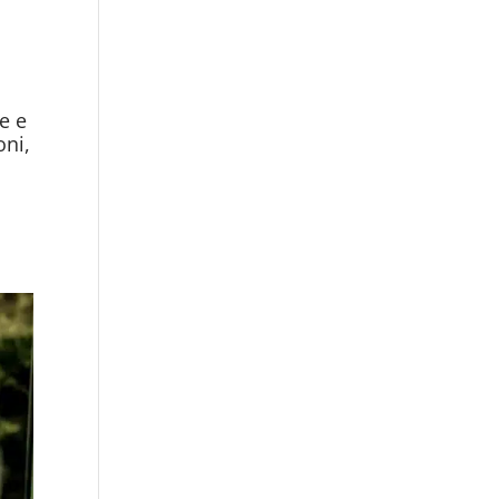
le e
oni,