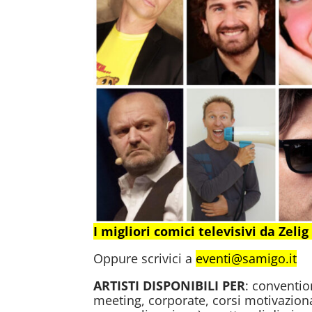
I migliori comici televisivi da Zel
Oppure scrivici a
eventi@samigo.it
ARTISTI DISPONIBILI
PER
: conventio
meeting, corporate, corsi motivaziona