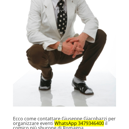
Ecco come contattare Giuseppe Giacobazzi per
organizzare eventi
WhatsApp 3479346400
il
comico più sburone di Romagna