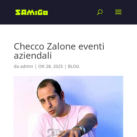
Checco Zalone eventi
aziendali
da
admin
|
Ott 28, 2025
|
BLOG